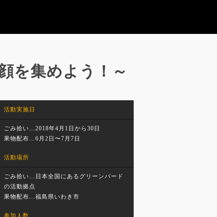
もの笑顔を集めよう！～
活動実施日
ごみ拾い…2018年4月1日から30日
果物配布…6月2日〜7月7日
活動場所
ごみ拾い…日本全国にあるグリーンバード
の活動拠点
果物配布…福島県いわき市
参加人数