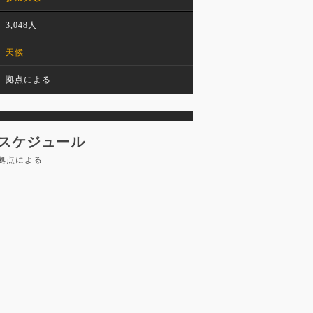
3,048人
天候
拠点による
スケジュール
拠点による