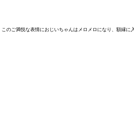
です。このご満悦な表情におじいちゃんはメロメロになり、額縁