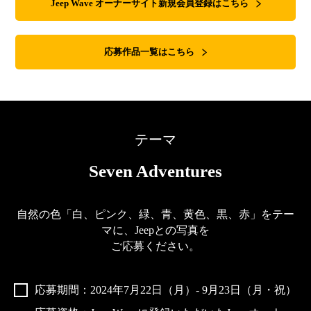
Jeep Wave オーナーサイト新規会員登録はこちら
応募作品一覧はこちら
テーマ
Seven Adventures
自然の色「白、ピンク、緑、青、黄色、黒、赤」をテー
マに、Jeepとの写真を
ご応募ください。
応募期間：2024年7月22日（月）- 9月23日（月・祝）