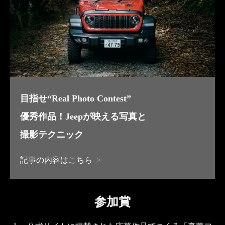
⽬指せ“Real Photo Contest”
優秀作品！Jeepが映える写真と
撮影テクニック
記事の内容はこちら
>
参加賞