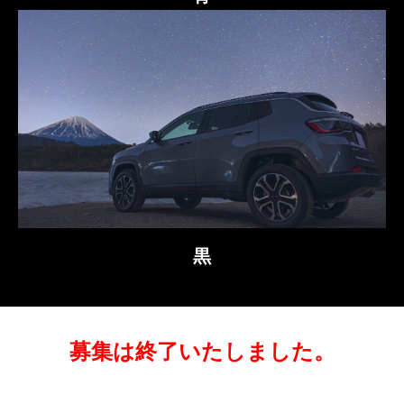
黒
募集は終了いたしました。