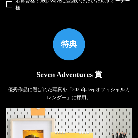
応募資格：Jeep Waveに登録いただいたJeep オーナー
様
特典
Seven Adventures 賞
優秀作品に選ばれた写真を「2025年Jeepオフィシャルカ
レンダー」に採用。