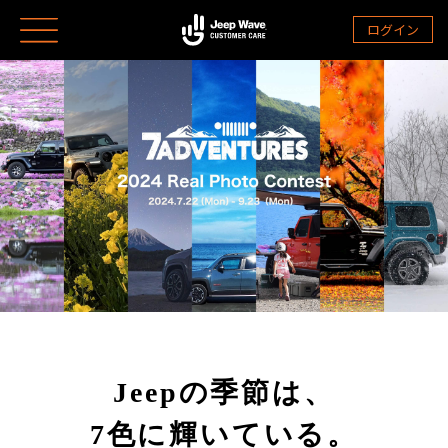
ログイン
Jeepの季節は、
7色に輝いている。