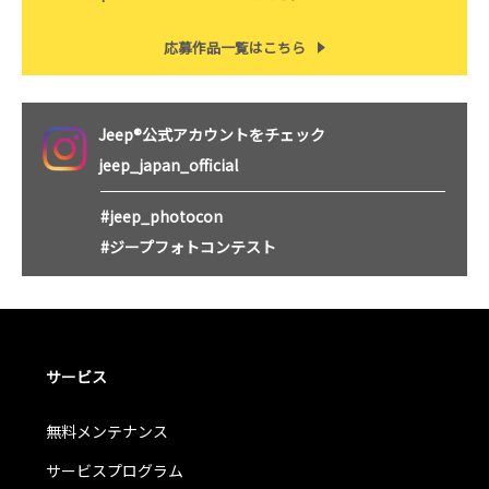
応募作品一覧はこちら
Jeep
®️
公式アカウントをチェック
jeep_japan_official
#jeep_photocon
#ジープフォトコンテスト
サービス
無料メンテナンス
サービスプログラム