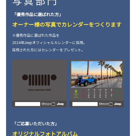
写真部門
「優秀作品に選ばれた方」
オーナー様の写真でカレンダーをつくります
※優秀作品に選ばれた作品を
2024年Jeepオフィシャルカレンダーに採用。
採用された方にはカレンダーをプレゼント。
「ご応募いただいた方」
オリジナルフォトアルバム