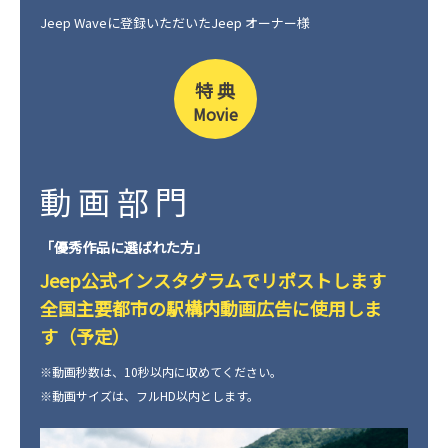
Jeep Waveに登録いただいたJeep オーナー様
特 典
Movie
動画部門
「優秀作品に選ばれた方」
Jeep公式インスタグラムでリポストします
全国主要都市の駅構内動画広告に使用しま
す（予定）
※動画秒数は、10秒以内に収めてください。
※動画サイズは、フルHD以内とします。