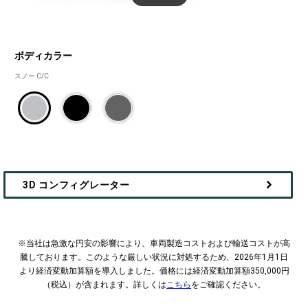
ボディカラー
ボ
スノー C/C
デ
ィ
カ
ラ
ー
3D コンフィグレーター
​​※当社は急激な円安の影響により、車両製造コストおよび輸送コストが高
騰しております。
このような厳しい状況に対処するため、2026年1月1日
より経済変動加算額を導入しました。‎
価格には経済変動加算額350,000円
（税込）が含まれます。詳しくは
こちら
をご確認ください。