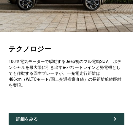
テクノロジー
100％電気モーターで駆動するJeep初のフル電動SUV。 ポテ
ンシャルを最大限に引き出すe-パワートレインと発電機とし
ても作動する回生ブレーキが、一充電走行距離は
486km（WLTCモード/国土交通省審査値）の長距離航続距離
を実現。
詳細をみる