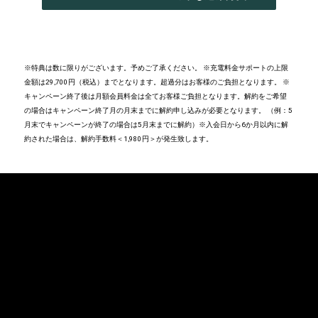
IN
A
NEW
WINDOW
)
※特典は数に限りがございます。予めご了承ください。​ ※充電料金サポートの上限
金額は29,700円（税込）までとなります。超過分はお客様のご負担となります。 ※
キャンペーン終了後は月額会員料金は全てお客様ご負担となります。解約をご希望
の場合はキャンペーン終了月の月末までに解約申し込みが必要となります。 （例：5
月末でキャンペーンが終了の場合は5月末までに解約）※入会日から6か月以内に解
約された場合は、解約手数料＜1,980円＞が発生致します。​