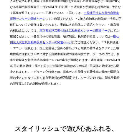
入及び定められた期間（自家用乗用車の場合は4年間）の車両保有など
・申請対象と
なる車両の初度登録日：2026年4月1日以降
・申請総額が予算額を超過次第、予告な
く募集が終了しますのでご了承ください。
・詳しくは、
一般社団法人次世代自動車
振興センターの関連ページ
にてご確認ください。
＊2 地方自治体の補助金
・情報の正
確性についての責任は負いかねます。事前に各自治体にご確認ください。
・東京都
の補助金については、
東京都地球温暖化防止活動推進センターの関連ページ
にてご
確認ください。
・各自治体の補助制度、融資制度、税制特例措置については
一般社
団法人次世代自動車振興センターの関連ページ
にてご確認ください。
＊3 税制優遇
・エコカー減税とは、国土交通省が定める排出ガスと燃費の基準値をクリアした環
境性能に優れたクルマに対する自動車重量税の優遇制度です。ジープのEVでは、新
車登録時及び初回継続車検時に100%の減税が適用されます。適用期間：2026年4月
30日の新車登録 （届出）分まで
※環境性能割は2026年4月1日以降の登録分から廃
止されました。
・グリーン化特例とは、排出ガス性能及び燃費性能の優れた環境負
荷の小さいクルマに対する自動車税の優遇制度です。ジープのEVでは、新車登録時
の翌年度に75%の減税が適用されます。
スタイリッシュで遊び心あふれる、