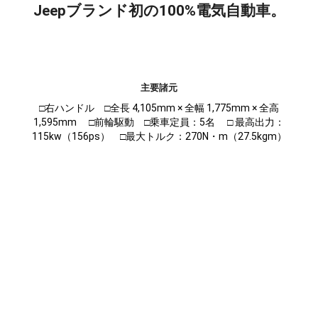
Jeepブランド初の100%電気自動車。
主要諸元
□右ハンドル □全長 4,105mm × 全幅 1,775mm × 全高
1,595mm □前輪駆動 □乗車定員：5名 □ 最高出力：
115kw（156ps） □最大トルク：270N・m（27.5kgm）