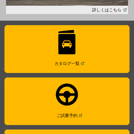
(
Open
詳しくはこちら
in
a
new
windo
(
Open in a new window
)
カタログ一覧
(
Open in a new window
)
ご試乗予約