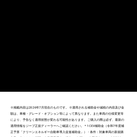
※掲載内容は2026年7月現在のものです。
※適用される補助金や減税の内容及び金
額は、車種・グレード・オプション等によって異なります。また車両の仕様変更等
により、予告なく適用状態が変わる可能性があります。 ご購入の際は必ず、最新の
適用情報をジープ正規ディーラーへご確認ください。
＊1 CEV補助金
（令和7年度補
正予算「クリーンエネルギー自動車導入促進補助金」）
・条件：対象車両の新規購