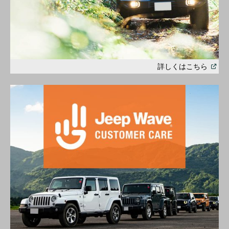
(
Open
詳しくはこちら
in
a
new
windo