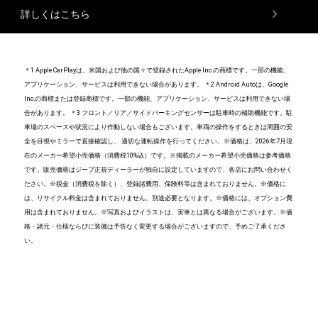
詳しくはこちら
＊1 Apple CarPlayは、米国および他の国々で登録されたApple Inc.の商標です。一部の機能、
アプリケーション、サービスは利用できない場合があります。
＊2 Android Autoは、Google
Inc.の商標または登録商標です。一部の機能、アプリケーション、サービスは利用できない場
合があります。
＊3 フロント／リア／サイドパーキングセンサーは駐車時の補助機能です。駐
車場のスペースや状況により作動しない場合もございます。車両の操作をするときは周囲の安
全を目視やミラーで直接確認し、 適切な運転操作を行ってください。
※価格は、2026年7月現
在のメーカー希望小売価格（消費税10%込）です。※掲載のメーカー希望小売価格は参考価格
です。販売価格はジープ正規ディーラーが独自に設定していますので、各店にお問い合わせく
ださい。※税金（消費税を除く）、登録諸費用、保険料等は含まれておりません。※価格に
は、リサイクル料金は含まれておりません。別途必要となります。※価格には、オプション費
用は含まれておりません。※写真およびイラストは、実車とは異なる場合がございます。※価
格・諸元・仕様ならびに装備は予告なく変更する場合がございますので、予めご了承くださ
い。