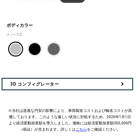
ボディカラー
ボ
スノー C/C
デ
ィ
カ
ラ
ー
3D コンフィグレーター
​​※当社は急激な円安の影響により、車両製造コストおよび輸送コストが高
騰しております。
このような厳しい状況に対処するため、2026年1月1日
より経済変動加算額を導入しました。‎
価格には経済変動加算額350,000円
（税込）が含まれます。詳しくは
こちら
をご確認ください。