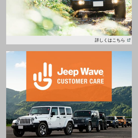
(
Open
詳しくはこちら
in
a
new
windo