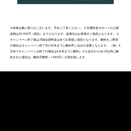
IN
A
NEW
WINDOW
)
※特典は数に限りがございます。予めご了承ください。​ ※充電料金サポートの上限
金額は29,700円（税込）までとなります。超過分はお客様のご負担となります。 ※
キャンペーン終了後は月額会員料金は全てお客様ご負担となります。解約をご希望
の場合はキャンペーン終了月の月末までに解約申し込みが必要となります。 （例：5
月末でキャンペーンが終了の場合は5月末までに解約）※入会日から6か月以内に解
約された場合は、解約手数料＜1,980円＞が発生致します。​