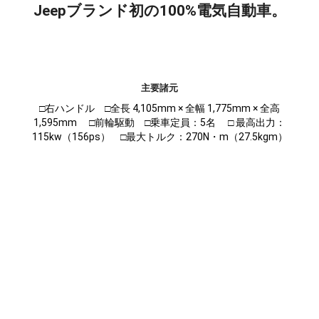
Jeepブランド初の100%電気自動車。
主要諸元
□右ハンドル □全長 4,105mm × 全幅 1,775mm × 全高
1,595mm □前輪駆動 □乗車定員：5名 □ 最高出力：
115kw（156ps） □最大トルク：270N・m（27.5kgm）