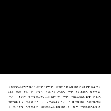
※掲載内容は2026年7月現在のものです。
※適用される補助金や減税の内容及び金
額は、車種・グレード・オプション等によって異なります。また車両の仕様変更等
により、予告なく適用状態が変わる可能性があります。 ご購入の際は必ず、最新の
適用情報をジープ正規ディーラーへご確認ください。
＊1 CEV補助金
（令和7年度補
正予算「クリーンエネルギー自動車導入促進補助金」）
・条件：対象車両の新規購