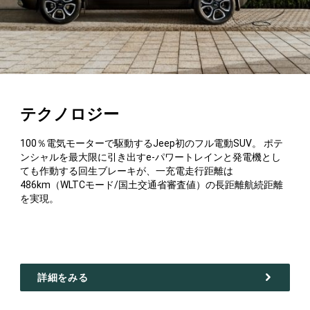
テクノロジー
100％電気モーターで駆動するJeep初のフル電動SUV。 ポテ
ンシャルを最大限に引き出すe-パワートレインと発電機とし
ても作動する回生ブレーキが、一充電走行距離は
486km（WLTCモード/国土交通省審査値）の長距離航続距離
を実現。
詳細をみる