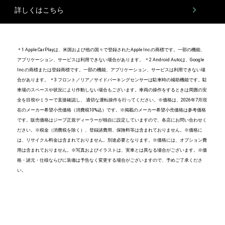
詳しくはこちら
＊1 Apple CarPlayは、米国および他の国々で登録されたApple Inc.の商標です。一部の機能、
アプリケーション、サービスは利用できない場合があります。
＊2 Android Autoは、Google
Inc.の商標または登録商標です。一部の機能、アプリケーション、サービスは利用できない場
合があります。
＊3 フロント／リア／サイドパーキングセンサーは駐車時の補助機能です。駐
車場のスペースや状況により作動しない場合もございます。車両の操作をするときは周囲の安
全を目視やミラーで直接確認し、 適切な運転操作を行ってください。
※価格は、2026年7月現
在のメーカー希望小売価格（消費税10%込）です。※掲載のメーカー希望小売価格は参考価格
です。販売価格はジープ正規ディーラーが独自に設定していますので、各店にお問い合わせく
ださい。※税金（消費税を除く）、登録諸費用、保険料等は含まれておりません。※価格に
は、リサイクル料金は含まれておりません。別途必要となります。※価格には、オプション費
用は含まれておりません。※写真およびイラストは、実車とは異なる場合がございます。※価
格・諸元・仕様ならびに装備は予告なく変更する場合がございますので、予めご了承くださ
い。