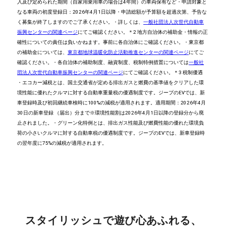
入及び定められた期間（自家用乗用車の場合は4年間）の車両保有など
・申請対象と
なる車両の初度登録日：2026年4月1日以降
・申請総額が予算額を超過次第、予告な
く募集が終了しますのでご了承ください。
・詳しくは、
一般社団法人次世代自動車
振興センターの関連ページ
にてご確認ください。
＊2 地方自治体の補助金
・情報の正
確性についての責任は負いかねます。事前に各自治体にご確認ください。
・東京都
の補助金については、
東京都地球温暖化防止活動推進センターの関連ページ
にてご
確認ください。
・各自治体の補助制度、融資制度、税制特例措置については
一般社
団法人次世代自動車振興センターの関連ページ
にてご確認ください。
＊3 税制優遇
・エコカー減税とは、国土交通省が定める排出ガスと燃費の基準値をクリアした環
境性能に優れたクルマに対する自動車重量税の優遇制度です。ジープのEVでは、新
車登録時及び初回継続車検時に100%の減税が適用されます。適用期間：2026年4月
30日の新車登録 （届出）分まで
※環境性能割は2026年4月1日以降の登録分から廃
止されました。
・グリーン化特例とは、排出ガス性能及び燃費性能の優れた環境負
荷の小さいクルマに対する自動車税の優遇制度です。ジープのEVでは、新車登録時
の翌年度に75%の減税が適用されます。
スタイリッシュで遊び心あふれる、