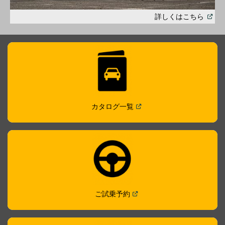
(
Open
詳しくはこちら
in
a
new
windo
(
Open in a new window
)
カタログ一覧
(
Open in a new window
)
ご試乗予約