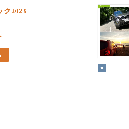
ク2023
92
る