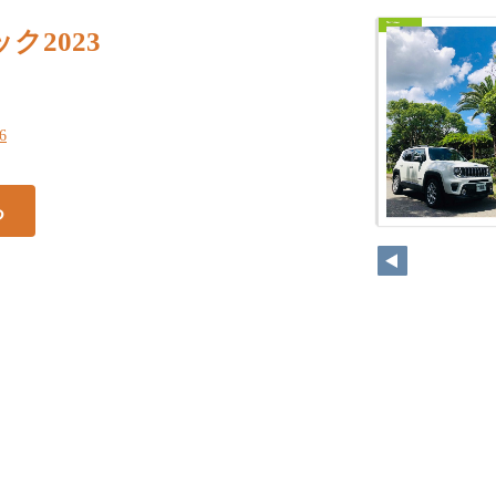
ク2023
76
る