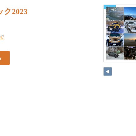
ク2023
247
る