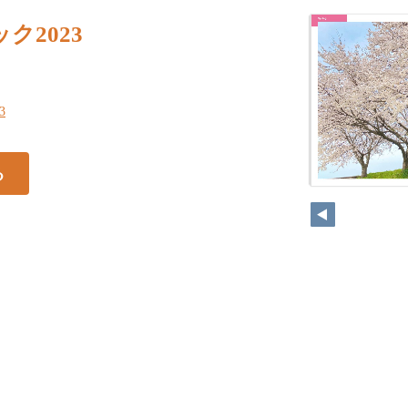
ク2023
13
る