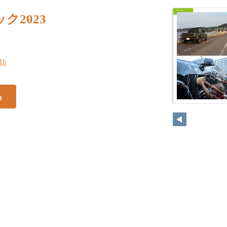
ク2023
116
る