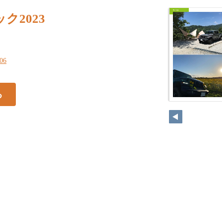
ク2023
106
る